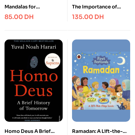
Mandalas for
The Importance of
mindfulness
Being Earnest
85.00
DH
135.00
DH
Homo Deus A Brief
Ramadan: A Lift-the-