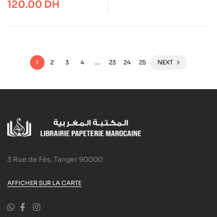
120.00
DH
1
2
3
4
…
23
24
25
NEXT
3 Rue de Fès, Tanger 90000
AFFICHER SUR LA CARTE