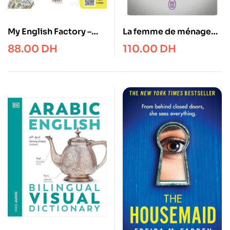
My English Factory –
La femme de ménage
Detective Donut 1.
voit tout
88.00
DH
110.00
DH
Mystery at the Museum
(Level 3)