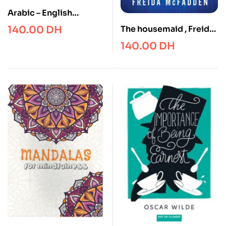
Arabic – English
Bilingual Visual
The housemaid , Freida
140.00
DH
Dictionary (DK
McFadden
140.00
DH
Bilingual Visual
Dictionaries)