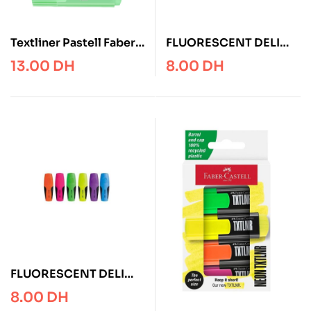
Textliner Pastell Faber-
FLUORESCENT DELI
Castell
U849 00 1-5MM
13.00
DH
8.00
DH
FLUORESCENT DELI
ACCENT S601
8.00
DH