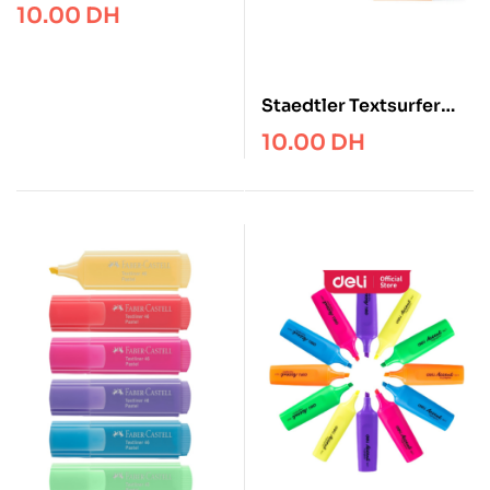
textliner – Faber castell
10.00
DH
Staedtler Textsurfer
Classic Highlighter Pen
10.00
DH