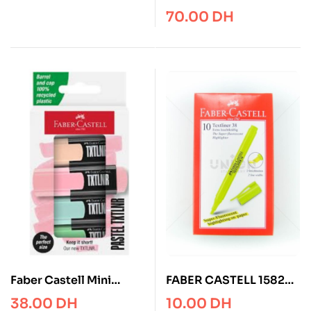
surligneurs STABILO
70.00
DH
BOSS MINI Pastel
Faber Castell Mini
FABER CASTELL 1582
pastel marker 4pcs
SCORE TEXTLINER 38
38.00
DH
10.00
DH