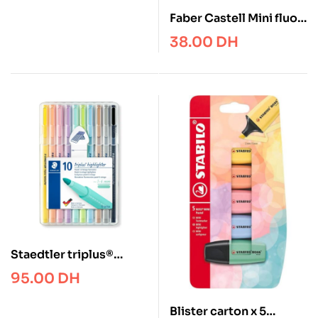
Faber Castell Mini fluo
marker 4pcs
38.00
DH
Staedtler triplus®
textsurfer® 362 C
95.00
DH
Triangular highlighter
Blister carton x 5