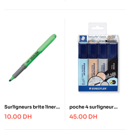
Surligneurs brite liner
poche 4 surligneur
grip bic
couleur ass 364-cwp4
10.00
DH
45.00
DH