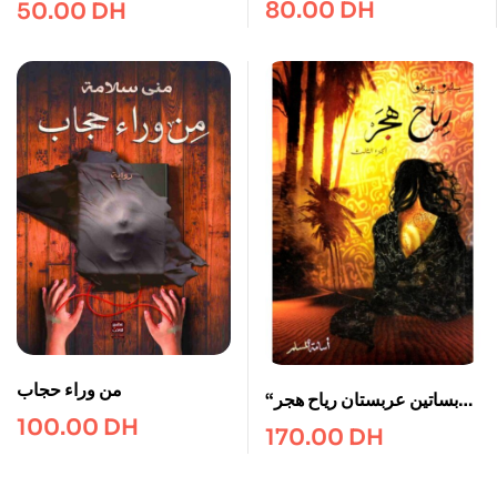
80.00
DH
50.00
DH
من وراء حجاب
“بساتين عربستان رياح هجر
100.00
DH
“الجزء الثالت
170.00
DH