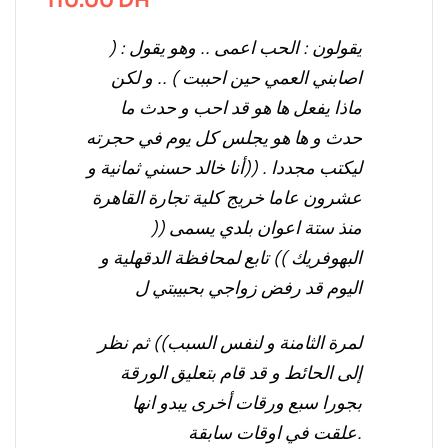
110.00
DH
يقولون : الحب اعمى .. وهو يقول : (
اصابني العمي حين احببت ) .. و لكن
ماذا يفعل ها هو قد احب و حدث ما
حدث و ها هو يجلس كل يوم في حجرته
ليكتب مجددا . ((أنا خالد حسني ثمانية و
عشرون عاما خريج كلية تجارة القاهرة
منذ ستة اعوان بلدي يسمى ((
البهوفريك )) تابع لمحافظة الدقهلية و
اليوم قد رفض زواجي بحبيبتي ل
لمرة الثامنة و لنفس السبب)) ثم نظر
إلى الحائط و قد قام بتعليق الورقة
بجورا سبع ورقات أخرى يبدو انها
علقت في اوقات سابقة.