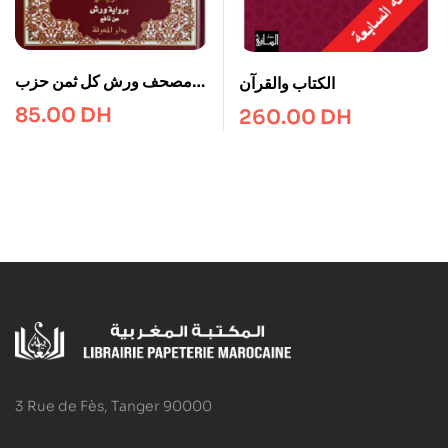
مصحف ورش كل ثمن حزب
الكتاب والقرآن
في صفحة خارشو 24*17
85.00
DH
260.00
DH
3 Rue de Fès, Tanger 90000