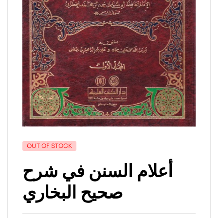
OUT OF STOCK
أعلام السنن في شرح
صحيح البخاري