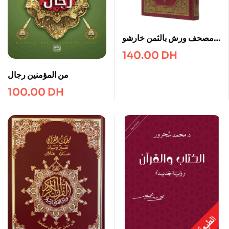
مصحف ورش بالثمن خارشو
28*20 فني
140.00
DH
من المؤمنين رجال
100.00
DH