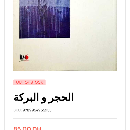
OUT OF STOCK
الحجر و البركة
SKU:
9789954965955
85.00
DH