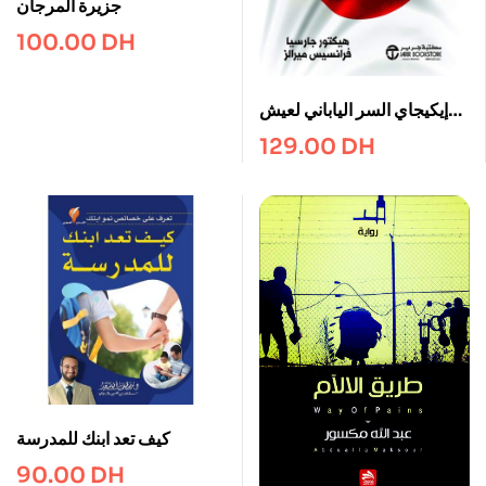
جزيرة المرجان
100.00
DH
إيكيجاي السر الياباني لعيش
حياة مثمرة وسعيدة
129.00
DH
كيف تعد ابنك للمدرسة
90.00
DH