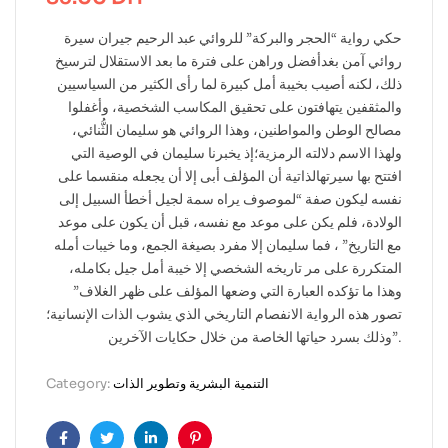
حكي رواية “الحجر والبركة” للروائي عبد الرحيم جيران سيرة
روائي آمن بغدأفضل وراهن على فترة ما بعد الاستقلال لترسيخ
ذلك، لكنه أصيب بخيبة أمل كبيرة لما رأى الكثير من السياسيين
والمثقفين يتهافتون على تحقيق المكاسب الشخصية، وأغفلوا
مصالح الوطن والمواطنين، وهذا الروائي هو سليمان الثُّنائي،
ولهذا الاسم دلالته الرمزية؛إذ يخبرنا سليمان في الوصية التي
افتتح بها سيرتهالذاتية أن المؤلف أبى إلا أن يجعله منقسما على
نفسه ليكون صفة “لموصوف يراه سمة لجيل أخطأ السبيل إلى
الولادة، فلم يكن على موعد مع نفسه، قبل أن يكون على موعد
مع التاريخ” ، فما سليمان إلا مفرد بصيغة الجمع، وما خيبات أمله
المتكررة على مر تاريخه الشخصي إلا خيبة أمل جيل بكامله،
وهذا ما تؤكده العبارة التي وضعها المؤلف على ظهر الغلاف”
تصور هذه الرواية الانفصام التاريخي الذي يشوب الذات الإنسانية؛
وذلك بسرد حياتها الخاصة من خلال حكايات الآخرين”.
التنمية البشرية وتطوير الذات
Category: