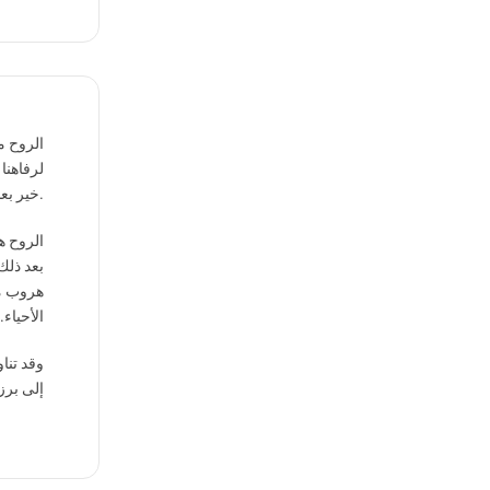
الروح م
لرفاهنا
خير بعد ذلك.
الروح ه
بعد ذلك
هروب من 
الأحياء
وقد تنا
إلى برز