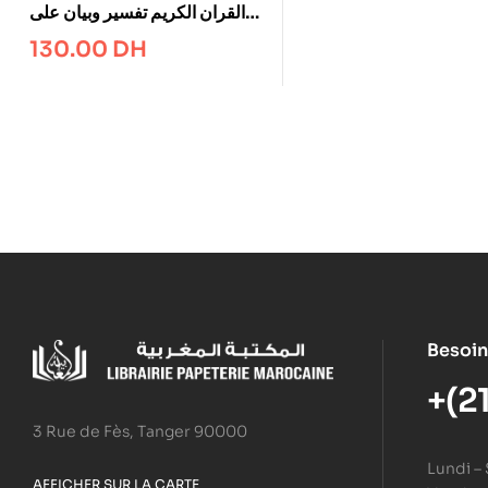
القران الكريم تفسير وبيان على
هامش برواية ورش فليكسي
130.00
DH
رباعي
Besoin
+(2
3 Rue de Fès, Tanger 90000
Lundi –
AFFICHER SUR LA CARTE