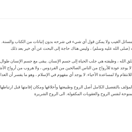
85.00
DH
80.00
DH
سائل الغيب ولا يمكن قول أي شيء في شرحه بدون إثباتات من الكتاب والسنة. إن ا
لق الله ، وظيفته هي جلب الحياة إلى جسم الإنسان. يبقى مع جسم الإنسان طوال ال
 لا يوجد عودة للأرواح من الناس الصالحين من الفردوس ، ولا هروب من أرواح الأشرا
ا للانتقام ولا لمساعدة الأحياء. لا يوجد أي مفهوم في الإسلام ، وهو ما يفسر أن 
لمؤلف بالتفصيل الكامل أصل الروح وطبيعتها وأخلاقها ومكان إقامتها قبل ارتباطها 
منوحة لنفس الروح والعقوبات المكفولة. الى الروح الشريرة