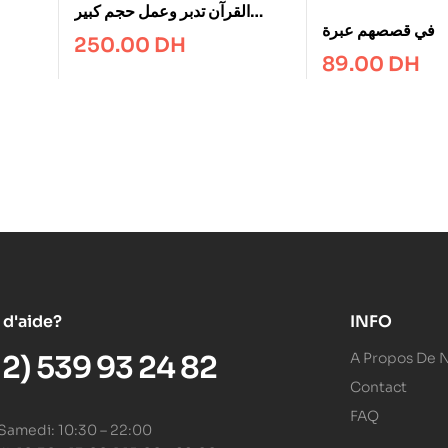
القرآن تدبر وعمل حجم كبير
في قصصهم عبرة
28*20
250.00
DH
89.00
DH
 d'aide?
INFO
12) 539 93 24 82
A Propos De 
Contact
FAQ
 Samedi: 10:30 – 22:00