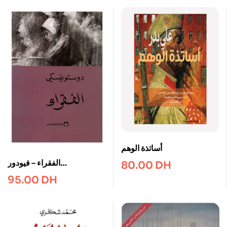
أساتذة الوهم
الفقراء – فيودور
80.00
DH
دوستويفسكى
95.00
DH