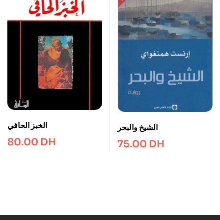
الشيخ والبحر
80.00
DH
75.00
DH