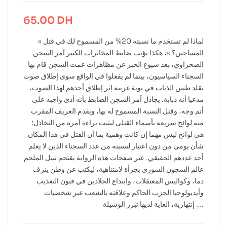
65.00
DH
« لماذا لم تستخدم ما نسبته 20% من المسموح لك في قتل
المساجين؟ »، هكذا يؤنب ضابط المخابرات الكبير آمر السجن
الصحراوي، بعد شيوع الخبر عن مظاهرات عمت السجن قام بها
السجناء السياسيون، بينما لم يفعلوا في الواقع سوى إطلاق صوت
يقلد طنين الذباب في نوبة غريبة إثر إطلاق أحدهم لهذا الصوت،
مدعيا أنه ذبابة. يجادل آمر السجن الضابط بأنه أدى واجبه على
أتم وجه، وقتل النسبة المسموح له بها، ويقدم العريف المقرب
منه لوائح سريعة بأسماء القتلى ليثبت براءة آمره من التخاذل؛
هي لوائح ليس مهما إن كانت وهمية بما أن القتل في هذا المكان
شأن يومي من دون اعتبار لنسبته من عدد السجناء الذين لا يعلم
أحد عددهم الحقيقي. عبر صفحات هذه الرواية يقتحم نبيل الملحم
عالم السجون السوري بجرأة لامتناهية، ليكتب عن وطن ينزف
دما، وكواليس المعتقلات، وابتداع الجلادين في فنون التعذيب
وأيديولوجيا الحزب الحاكم وعلاقته بالشعب عبر شخصيات
إنتهازية، الغاية لديها تبرر الوسيلة ….