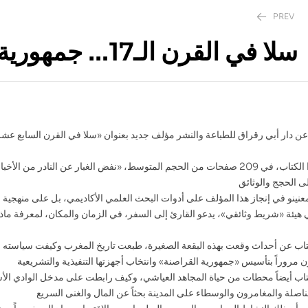
PREV
» سلا في القرن الـ17… جمهورية القراصنة » الجزء الأول
260.00
90.00
DH
DH
 عن دار أبي رقراق للطباعة والنشر مؤلف جديد بعنوان «سلا في القرن السابع ع
ويحاول هذا الكتاب، في 209 صفحات من الحجم المتوسط، «نفض الغبار عن النا
معنينو في إنجاز هذا المؤلف على أدوات البحث العلمي الأكاديمي، بل على منهجية
يئة «شريط وثائقي»، يدعو القارئ إلى السفر، في الزمان والمكان، لمعرفة ماذ
اب عن أحداث وقعت بهذه البقعة الصغيرة، طبعت تاريخ المغرب وكيفت سياسته 
كتاب أيضاً محطات من حياة المجاهد العياشي، وكيف رابطت على مدخل الوادي الأ