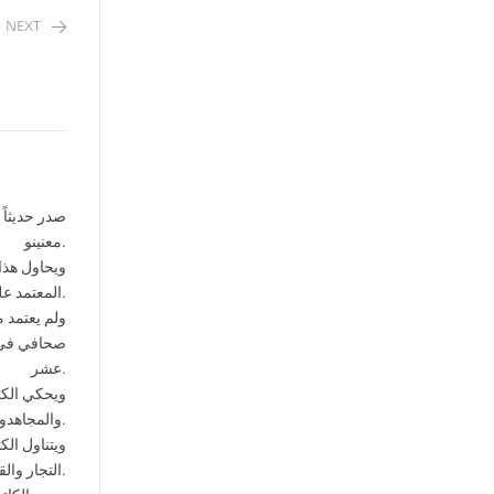
NEXT
صدر حديثاً
معنينو.
المعتمد على الحجج والوثائق.
ولم يعتمد 
صحافي في ه
عشر.
ويحكي الكت
والمجاهدون مروراً بتأسيس «جمهورية القراصنة» وانتخاب أجهزتها التنفيذية والتشريعية.
ويتناول ال
التجار والقناصلة والمغامرون والوسطاء على المدينة بحثاً عن المال والغنى السريع.