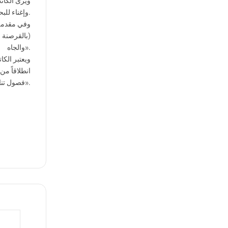
ويرى الكات
وإغناء للبحث العلمي لفترة فريدة من تاريخ المغرب.
وفي مقدمة 
(بالقرصنة 
والجاه».
ويعتبر الكا
انطلاقاً م
فصول تناولت مواضيع من قبيل القرصنة والجهاد، و«الجمهوريات السلاوية» و«الأطماع الإنجليزية».