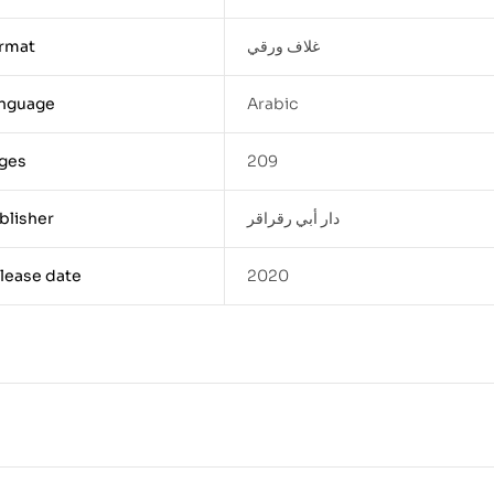
غلاف ورقي
rmat
nguage
Arabic
ges
209
دار أبي رقراقر
blisher
lease date
2020