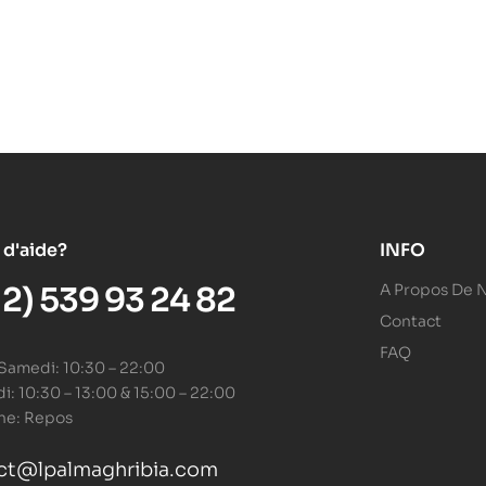
 d'aide?
INFO
12) 539 93 24 82
A Propos De 
Contact
FAQ
 Samedi: 10:30 – 22:00
: 10:30 – 13:00 & 15:00 – 22:00
he: Repos
ct@lpalmaghribia.com