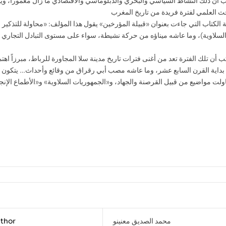
ب أن ذلك النشاط السياسي والبحري والدبلوماسي والاقتصادي ما زال مغموراً، ويت
الكتاب التي جاءت بعنوان «قبيلة المؤرخين» يقول هذا المؤلف: «محاولة للتذكير
السلاوية)، وما عاشه ميناؤه من حركة نشيطة، سواء على مستوى التبادل التجاري أ
تب أن تلك الفترة تعد من أغنى فترات تاريخ مدينة سلا المجاورة للرباط، مبرزاً ا
ن بداية القرن السابع عشر، وما عاشه مصب أبي رقراق من وقائع وأحداث… يتكون 
محمد الصديق معنينو
thor