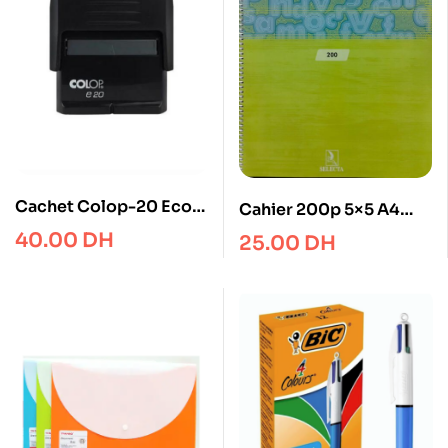
Cachet Colop-20 Eco
Cahier 200p 5×5 A4
14*38mm
spirale Selecta
40.00
DH
25.00
DH