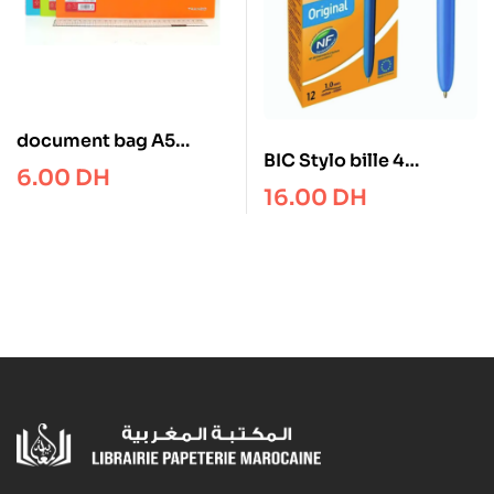
document bag A5
BIC Stylo bille 4
Tranbo
6.00
DH
couleurs rétractables
16.00
DH
Classique