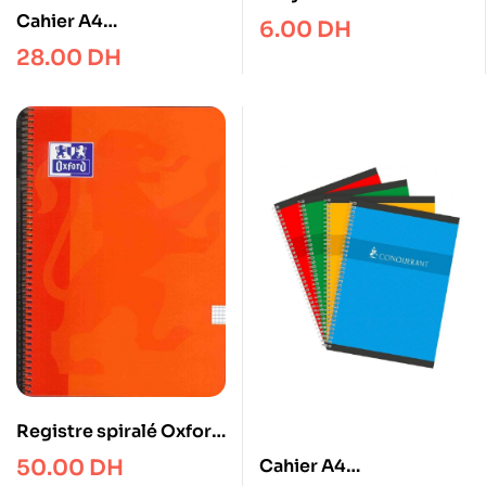
12 Maxime
Cahier A4
6.00
DH
CONQUERANT – 5×5 –
28.00
DH
100p . 70g
Registre spiralé Oxford
A4 90gr 160p
Cahier A4
50.00
DH
Couverture dure