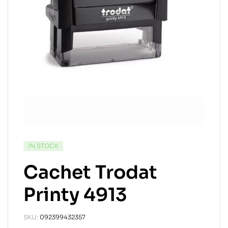
IN STOCK
Cachet Trodat
Printy 4913
SKU:
092399432357