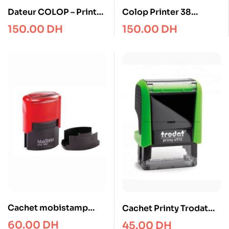
Dateur COLOP – Printer
Colop Printer 38
S260
Dateur 1 à 6 lignes
150.00
DH
150.00
DH
33×56 mm
Cachet mobistamp
Cachet Printy Trodat
C3050
4910
60.00
DH
45.00
DH