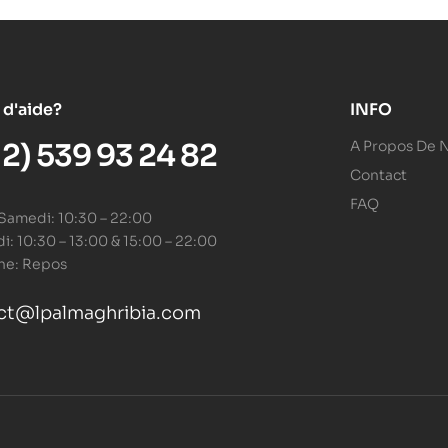
 d'aide?
INFO
12) 539 93 24 82
A Propos De 
Contact
FAQ
 Samedi: 10:30 – 22:00
: 10:30 – 13:00 & 15:00 – 22:00
he: Repos
ct@lpalmaghribia.com