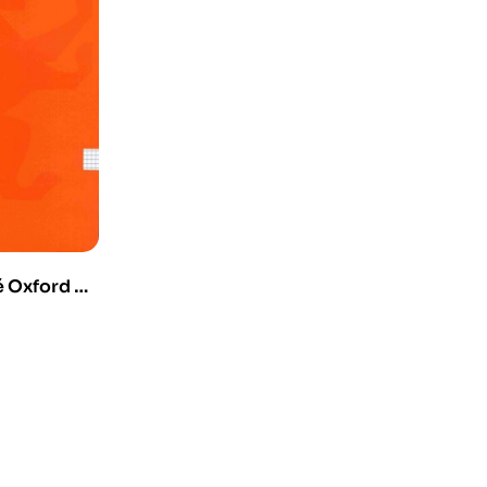
é Oxford A4
verture