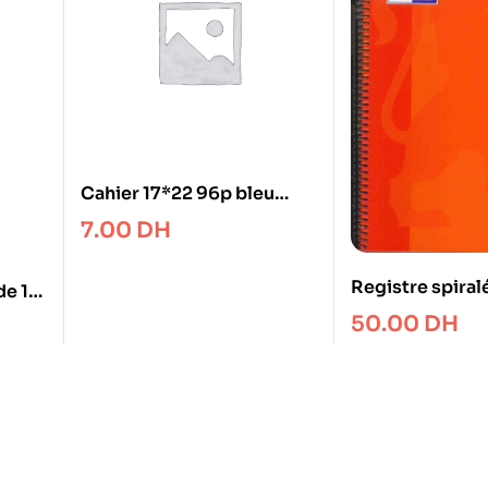
Cahier 17*22 96p bleu
marine
7.00
DH
Registre spiral
de 12
90gr 160p Cou
50.00
DH
dure