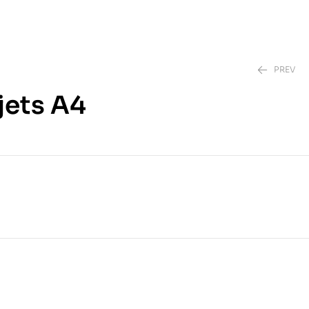
PREV
jets A4
95.00
DH
70.00
DH