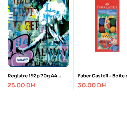
Registre 192p 70g A4
Faber Castell – Boite 
Couleur Cally
Aquarelles 24 mm
25.00
DH
30.00
DH