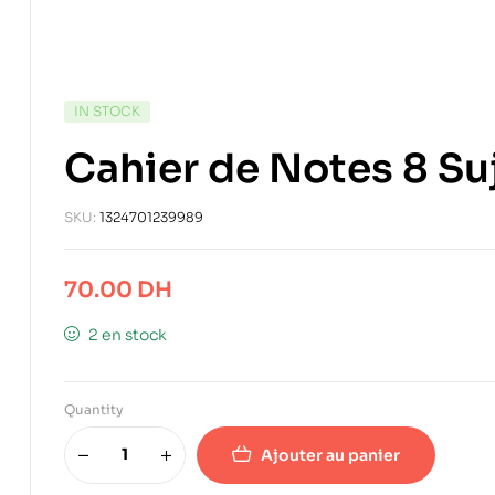
IN STOCK
Cahier de Notes 8 Su
SKU:
1324701239989
70.00
DH
2 en stock
Quantity
Ajouter au panier