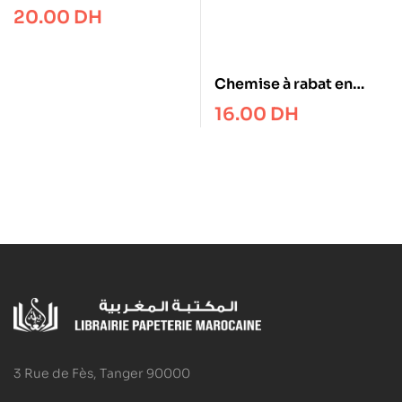
20.00
DH
Chemise à rabat en
polypro plastique
16.00
DH
Ecolo
3 Rue de Fès, Tanger 90000