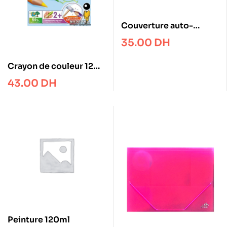
Couverture auto-
adhésif pack of 10
35.00
DH
Crayon de couleur 12
Gros triangulaire Bic
43.00
DH
KIDS
Peinture 120ml