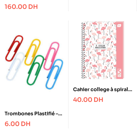
160.00
DH
Cahier college à spirale
– A4 5×5 – 160 pages
40.00
DH
Trombones Plastifié –
33 mm – Boite de 100 –
6.00
DH
Boston