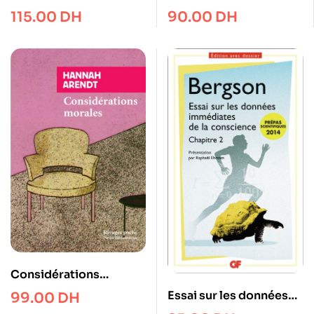
philosophie
115.00
DH
90.00
DH
Considérations
morales
Essai sur les données
99.00
DH
immédiates de la