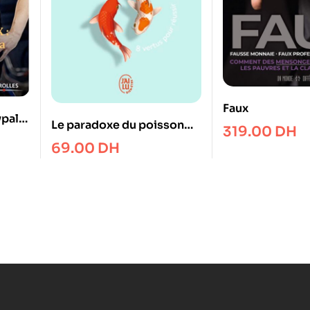
Faux
pal,
Le paradoxe du poisson
319.00
DH
ur
rouge: 8 vertus pour
69.00
DH
nde
réussir