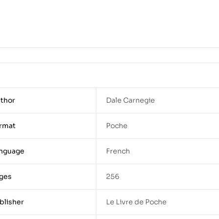
thor
Dale Carnegie
rmat
Poche
nguage
French
ges
256
blisher
Le Livre de Poche