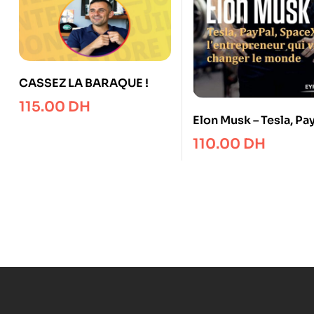
CASSEZ LA BARAQUE !
115.00
DH
Elon Musk – Tesla, Pay
SpaceX : l’entreprene
110.00
DH
qui va changer le mo