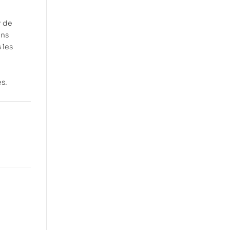
r de
ans
 les
es.