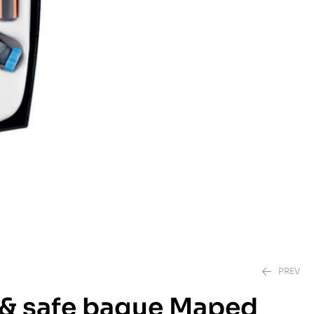
PREV
& safe bague Maped