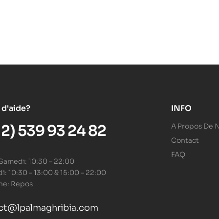
 d'aide?
INFO
12) 539 93 24 82
A Propos De 
Contact
FAQ
 Samedi: 10:30 – 22:00
: 10:30 – 13:00 & 15:00 – 22:00
he: Repos
ct@lpalmaghribia.com