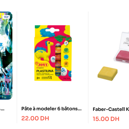
4
Pâte à modeler 6 bâtons
Faber-Castell 
JOVI plastilina
Art Eraser
22.00
DH
15.00
DH