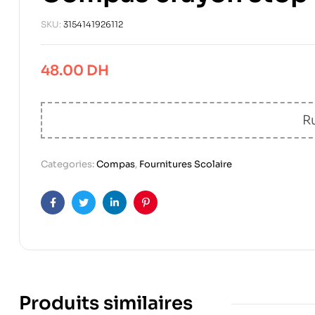
SKU:
3154141926112
48.00
DH
R
Categories:
Compas
,
Fournitures Scolaire
Facebook
Twitter
Linkedin
Pinterest
Produits similaires