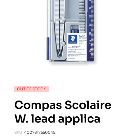
OUT OF STOCK
Compas Scolaire
W. lead applica
SKU:
4007817550045