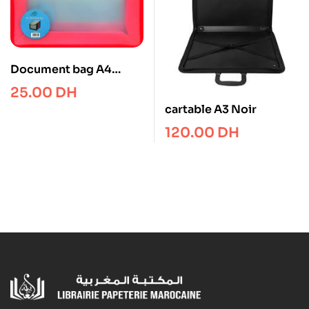
Document bag A4
Ecolo
25.00
DH
cartable A3 Noir
120.00
DH