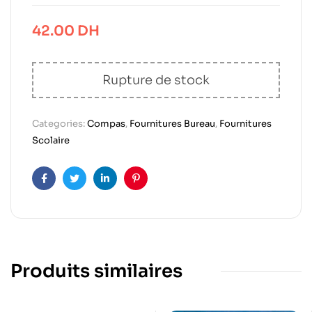
42.00
DH
Rupture de stock
Categories:
Compas
,
Fournitures Bureau
,
Fournitures
Scolaire
Facebook
Twitter
Linkedin
Pinterest
Produits similaires