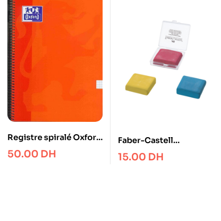
Registre spiralé Oxford
Faber-Castell
A4 90gr 160p
Kneadable Art Eraser
50.00
DH
15.00
DH
Couverture dure