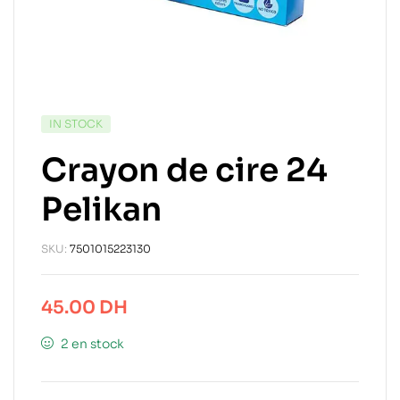
IN STOCK
Crayon de cire 24
Pelikan
SKU:
7501015223130
45.00
DH
2 en stock