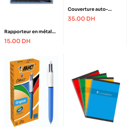
Couverture auto-
adhésif pack of 10
35.00
DH
Rapporteur en métal
180 degrés 12cm
15.00
DH
MAPED