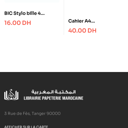
BIC Stylo bille 4
couleurs rétractables
Cahier A4
16.00
DH
Classique
CONQUERANT – 5×5 –
40.00
DH
180p . 70g
3 Rue de Fès, Tanger 90000
AFFICHER SUR LA CARTE