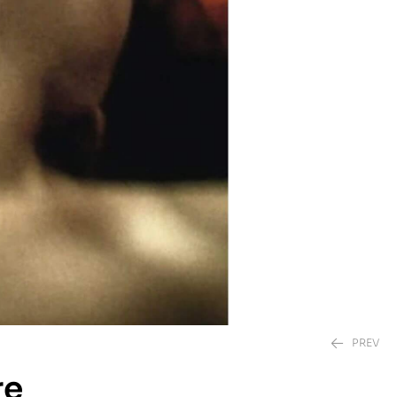
PREV
re