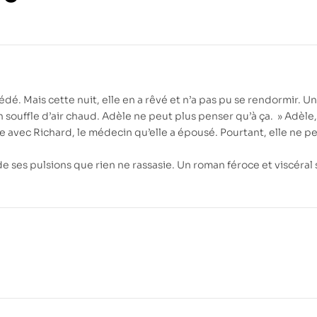
124.00
DH
240.00
DH
dé. Mais cette nuit, elle en a rêvé et n’a pas pu se rendormir. U
n souffle d’air chaud. Adèle ne peut plus penser qu’à ça. » Adèle,
e avec Richard, le médecin qu’elle a épousé. Pourtant, elle ne p
.
 de ses pulsions que rien ne rassasie. Un roman féroce et viscéral 