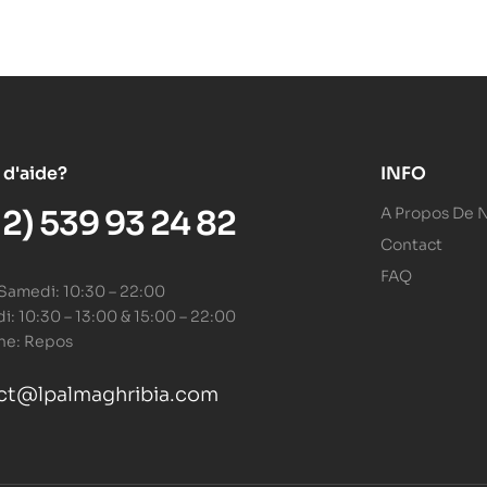
 d'aide?
INFO
12) 539 93 24 82
A Propos De 
Contact
FAQ
 Samedi: 10:30 – 22:00
: 10:30 – 13:00 & 15:00 – 22:00
he: Repos
ct@lpalmaghribia.com