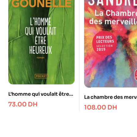
L’homme qui voulait être
La chambre des merve
heureux
73.00
DH
108.00
DH