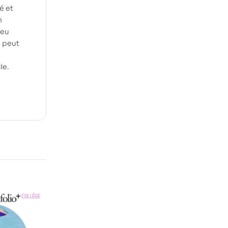
é et
n
ieu
e peut
ie.