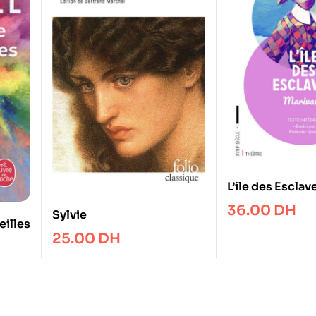
L’ile des Esclav
36.00
DH
Sylvie
illes
25.00
DH