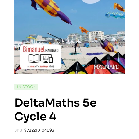
IN STOCK
DeltaMaths 5e
Cycle 4
SKU:
9782210104693