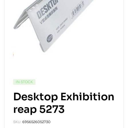
IN STOCK
Desktop Exhibition
reap 5273
SKU:
6956526052730