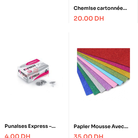
Chemise cartonnée
avec élastique
20.00
DH
Punaises Express –
Papier Mousse Avec
Chromés
Paillettes A4
4.00
DH
35.00
DH