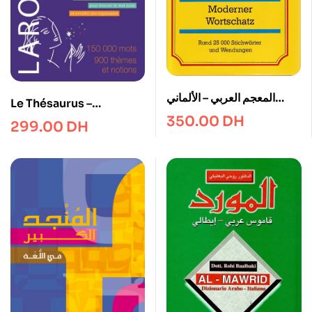
المعجم العربي – الألماني
Le Thésaurus –
مكتبة لبنان ناشرون
350.00
DH
Dictionnaire des
299.00
DH
Analogies