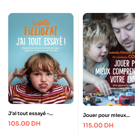
J’ai tout essayé –
Jouer pour mieux
Opposition, pleurs et
comprendre votre en
105.00
DH
115.00
DH
crises de rage : traverser la