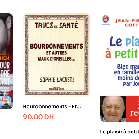
Bourdonnements – Et
autres maux d’oreilles…
90.00
DH
fant
Le plaisir à peti