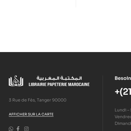
période de 1 à 5 ans
Besoin
+(2
3 Rue de Fès, Tanger 90000
Lundi –
AFFICHER SUR LA CARTE
Vendredi
Dimanc