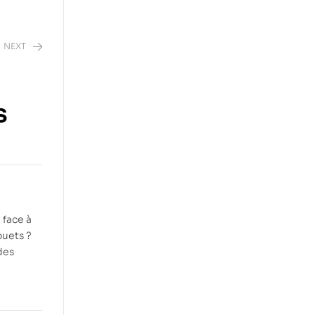
NEXT
s
 face à
ouets ?
des