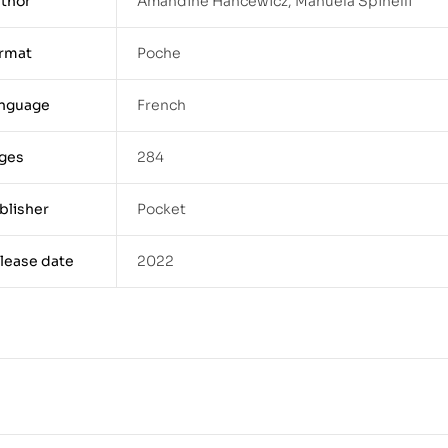
thor
Amandine Hancewicz, Manuela Spinelli
rmat
Poche
nguage
French
ges
284
blisher
Pocket
lease date
2022