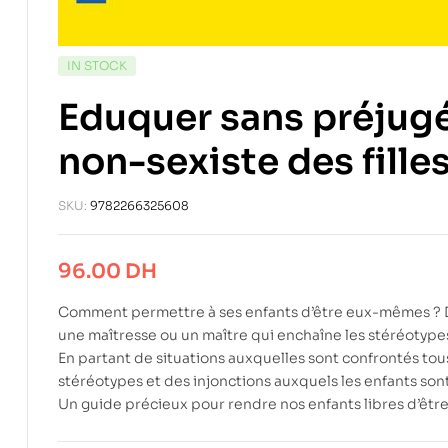
IN STOCK
Eduquer sans préjugé
non-sexiste des fille
SKU:
9782266325608
96.00
DH
Comment permettre à ses enfants d’être eux-mêmes ? De c
une maîtresse ou un maître qui enchaîne les stéréotypes 
En partant de situations auxquelles sont confrontés tous 
stéréotypes et des injonctions auxquels les enfants son
Un guide précieux pour rendre nos enfants libres d’être 