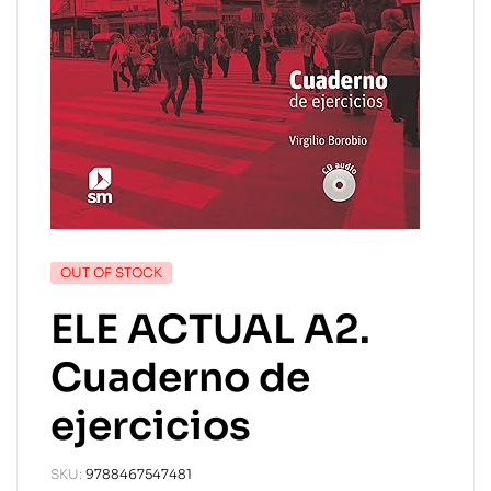
OUT OF STOCK
ELE ACTUAL A2.
Cuaderno de
ejercicios
SKU:
9788467547481