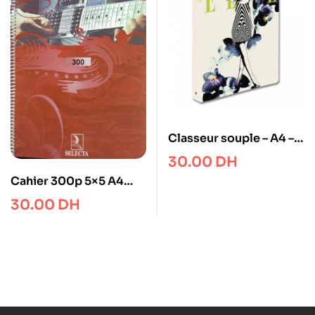
Classeur souple – A4 – 2
Anneaux – Exacompta
30.00
DH
Cahier 300p 5×5 A4
spirale LIBERTA
30.00
DH