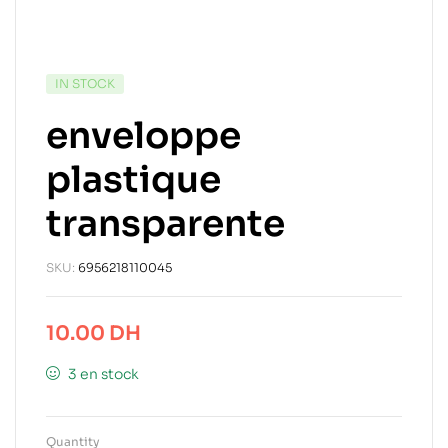
IN STOCK
enveloppe
plastique
transparente
SKU:
6956218110045
10.00
DH
3 en stock
Quantity