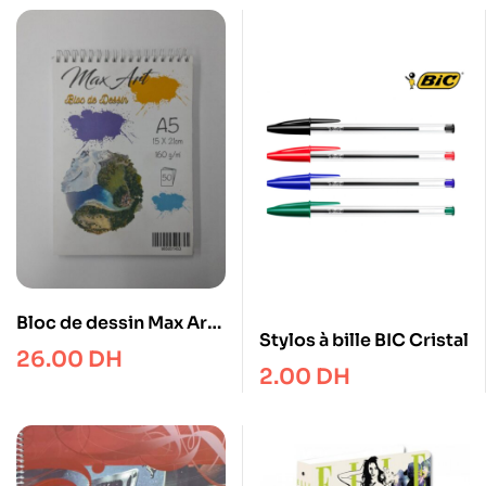
Bloc de dessin Max Art
Stylos à bille BIC Cristal
– A5 160gr 50 feuilles
26.00
DH
2.00
DH