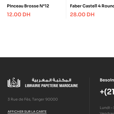
Pinceau Brosse N°12
Faber Castell 4 Round
Grip Brushes
12.00
DH
28.00
DH
Besoin
+(2
3 Rue de Fès, Tanger 90000
Lundi –
AFFICHER SUR LA CARTE
Vendredi