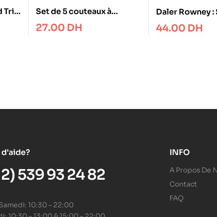
 Tri
Set de 5 couteaux à
Daler Rowney : 
palette Simply, en
Acrylic Brush : 
27.00
DH
44.00
DH
plastique
Liner : 10/0
 d'aide?
INFO
12) 539 93 24 82
A Propos De 
Contact
FAQ
 Samedi: 10:30 – 22:00
: 10:30 – 13:00 & 15:00 – 22:00