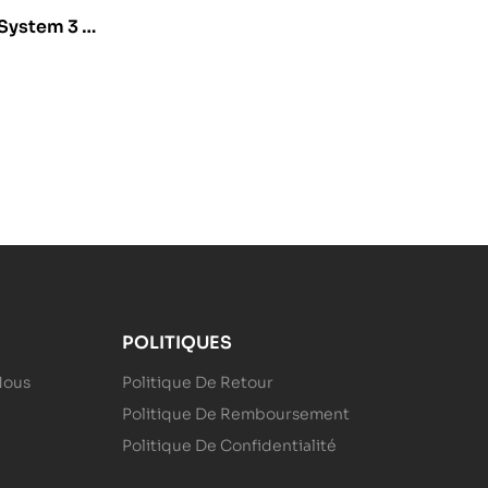
System 3 :
Sy51 Sh
POLITIQUES
Nous
Politique De Retour
Politique De Remboursement
Politique De Confidentialité