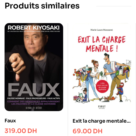
Produits similaires
Faux
Exit la charge mentale !
7 clés pour une vie de
319.00
DH
69.00
DH
couple égalitaire