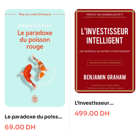
L’investisseur
intelligent: Une
499.00
DH
Le paradoxe du poisson
référence en matière
rouge: 8 vertus pour
d’investissement
69.00
DH
réussir