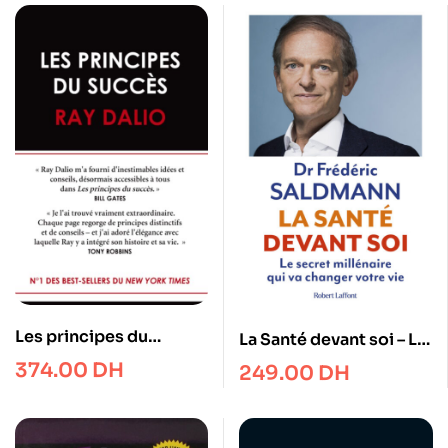
Les principes du
La Santé devant soi – Le
succès
Secret millénaire qui va
374.00
DH
249.00
DH
changer votre vie