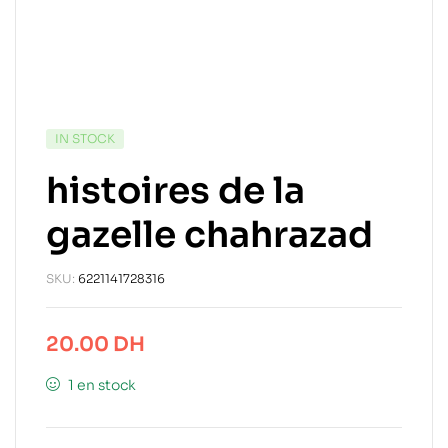
IN STOCK
histoires de la
gazelle chahrazad
SKU:
6221141728316
20.00
DH
1 en stock