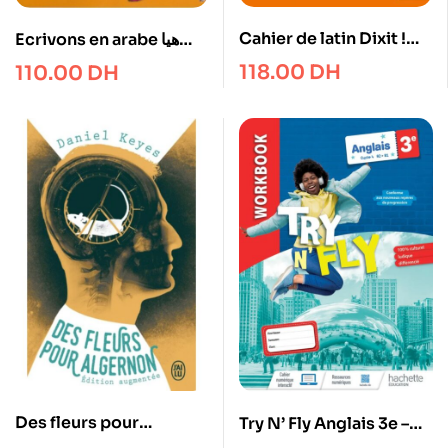
Cahier de latin Dixit !
Ecrivons en arabe هيا
Langue et culture 3e
نكتب بالعربية
118.00
DH
110.00
DH
Des fleurs pour
Try N’ Fly Anglais 3e –
Algernon
Workbook – Ed. 2023