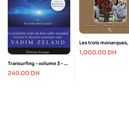
Les trois monarques,
histoire par la
1,000.00
DH
photographie
Transurfing – volume 3 – en
avant dans le passé
249.00
DH