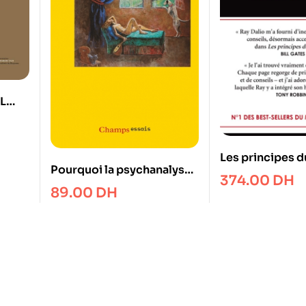
 L
Les principes 
Pourquoi la psychanalyse
374.00
DH
?
89.00
DH