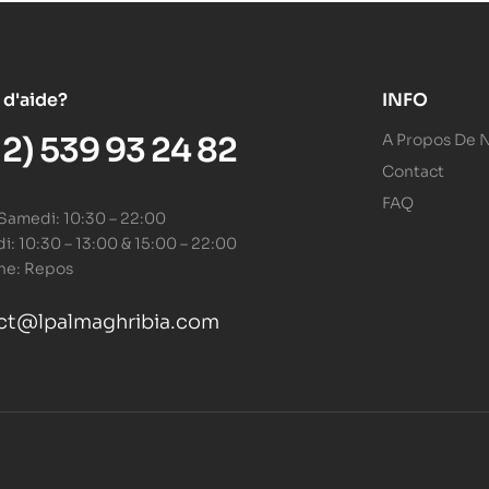
 d'aide?
INFO
12) 539 93 24 82
A Propos De 
Contact
FAQ
 Samedi: 10:30 – 22:00
: 10:30 – 13:00 & 15:00 – 22:00
he: Repos
ct@lpalmaghribia.com