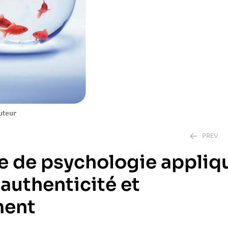
PREV
e de psychologie appliq
authenticité et
0.00
DH
250.00
DH
ment