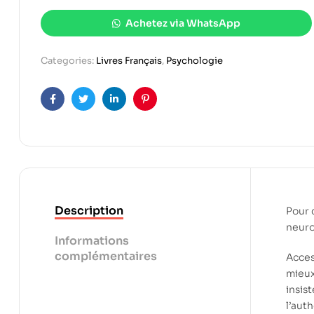
Achetez via WhatsApp
Categories:
Livres Français
,
Psychologie
Facebook
Twitter
Linkedin
Pinterest
Description
Pour 
neuro
Informations
complémentaires
Acces
mieux
insist
l’aut