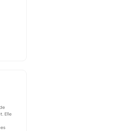
 de
. Elle
ues