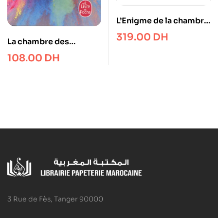
L’Enigme de la chambre
622
319.00
DH
La chambre des
merveilles
108.00
DH
3 Rue de Fès, Tanger 90000