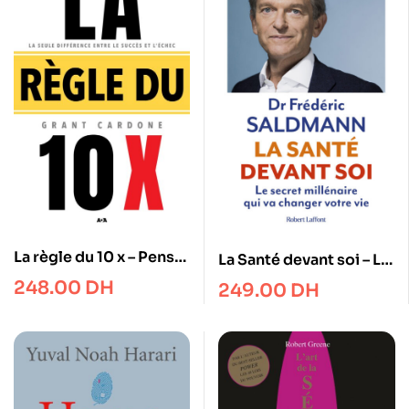
La règle du 10 x – Penser
La Santé devant soi – Le
10 fois plus grand pour
Secret millénaire qui va
248.00
DH
249.00
DH
passer de l’échec au
changer votre vie
succès