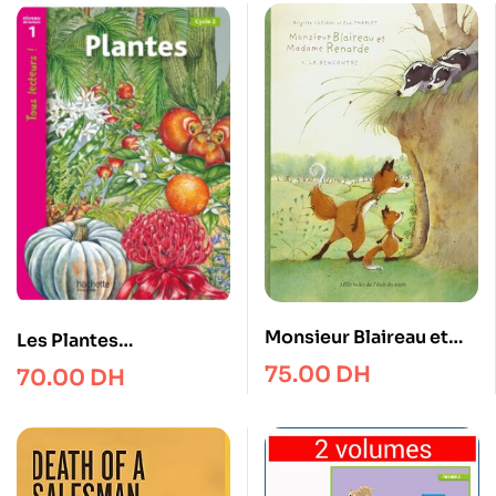
Monsieur Blaireau et
Les Plantes
Madame Renarde –
Documentaire Niveau 1
75.00
DH
70.00
DH
Tome 1 – La Rencontre