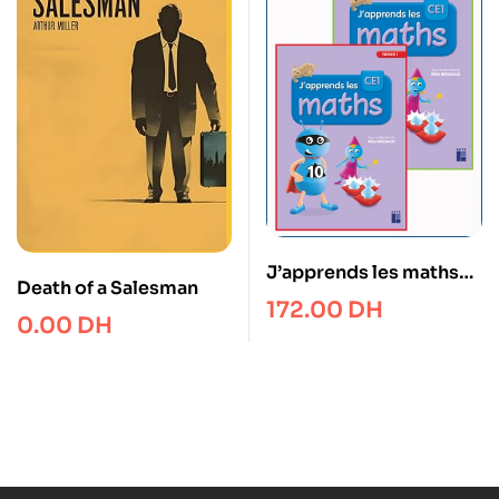
J’apprends les maths
Death of a Salesman
CE1 – Fichiers en 2
172.00
DH
0.00
DH
volumes