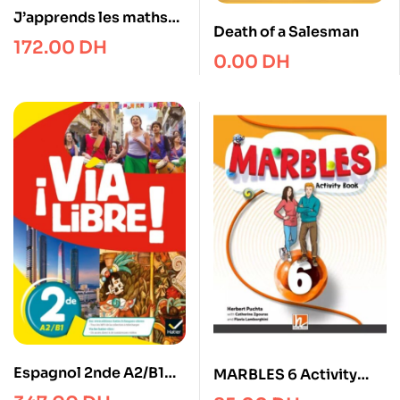
J’apprends les maths
Death of a Salesman
CE1 – Fichiers en 2
172.00
DH
0.00
DH
volumes
Espagnol 2nde A2/B1
MARBLES 6 Activity
Via Libre !
Book