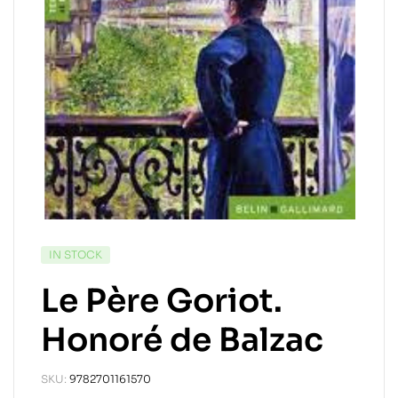
IN STOCK
Le Père Goriot.
Honoré de Balzac
SKU:
9782701161570