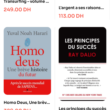
Transurfing – volume 3 –
en avant dans le passé
L’argent a ses raisons
249.00
DH
que la raison ignore –
113.00
DH
Les vraies motivations
de nos choix financiers
et les astuces pour
mieux dépenser
Homo Deus, Une brève
histoire de l’avenir
Les principes du succès