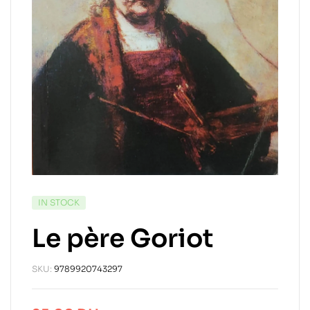
IN STOCK
Le père Goriot
SKU:
9789920743297