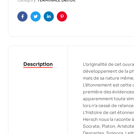
Category:
TERMINALE Detroit
Facebook
Twitter
Linkedin
Pinterest
Description
L’originalité de cet ouvr
développement de la phil
mais de sa nature même, 
L’étonnement est cette c
première des évidences e
apparemment toute simpl
lors n’a cessé de relance
L’histoire de cet étonne
Hersch nous la raconte à
Socrate, Platon, Aristote
Descartes, Spinoza, Leib