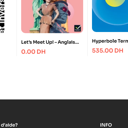
Hyperbole Term
Let’s Meet Up! – Anglais
Spécialité
Tle – Ed. 2026 – Livre élève
535.00
DH
0.00
DH
 d'aide?
INFO