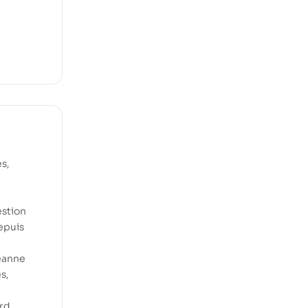
s,
estion
epuis
Jeanne
s,
rd,