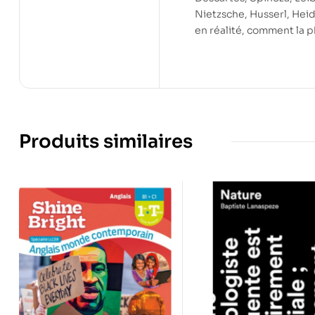
Nietzsche, Husserl, Heid
en réalité, comment la p
Produits similaires