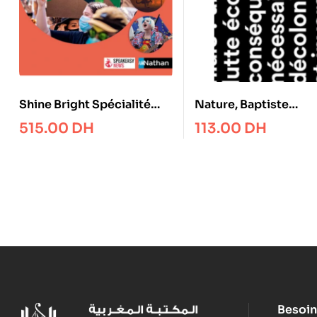
Shine Bright Spécialité
Nature, Baptiste
LLCER/AMC – Cycle
Lanaspeze
515.00
DH
113.00
DH
terminal 1 er.Term
Besoin