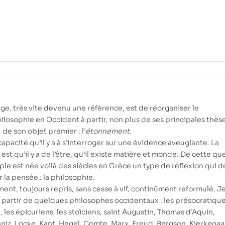
age, très vite devenu une référence, est de réorganiser le
osophie en Occident à partir, non plus de ses principales thèse
de son objet premier : l’
étonnement
.
apacité qu’il y a à s’interroger sur une évidence aveuglante. La
st qu’il y a de l’être, qu’il existe matière et monde. De cette qu
e est née voilà des siècles en Grèce un type de réflexion qui d
r la pensée : la philosophie.
ment, toujours repris, sans cesse à vif, continûment reformulé, 
 partir de quelques philosophes occidentaux : les présocratique
, les épicuriens, les stoïciens, saint Augustin, Thomas d’Aquin,
niz, Locke, Kant, Hegel, Comte, Marx, Freud, Bergson, Kierkegaa