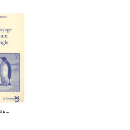
 du
a jungle