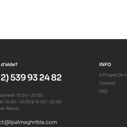
 d'aide?
INFO
12) 539 93 24 82
A Propos De 
Contact
FAQ
 Samedi: 10:30 – 22:00
: 10:30 – 13:00 & 15:00 – 22:00
he: Repos
ct@lpalmaghribia.com