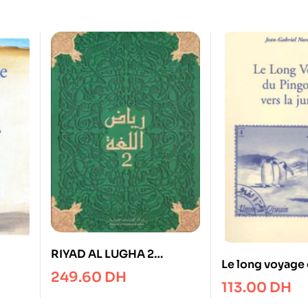
RIYAD AL LUGHA 2
Le long voyage
MANUEL
249.60
DH
pingouin vers l
113.00
DH