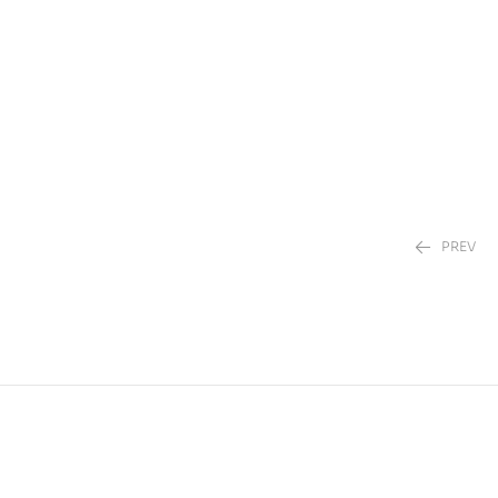
PREV
0.00
DH
85.00
DH