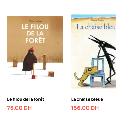
Le filou de la forêt
La chaise bleue
75.00
DH
156.00
DH