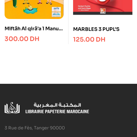
Miftâh Al qirâ’a 1 Manuel
MARBLES 3 PUPL’S
avec CD Cahier
300.00
DH
125.00
DH
D’activités
3 Rue de Fès, Tanger 90000