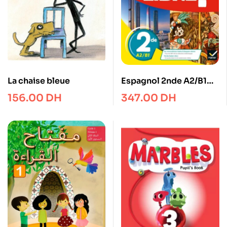
La chaise bleue
Espagnol 2nde A2/B1
Via Libre !
156.00
DH
347.00
DH