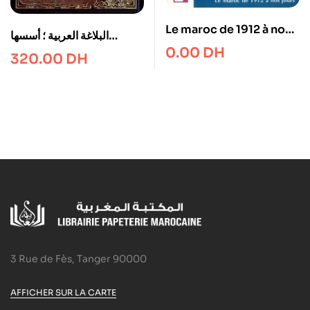
Le maroc de 1912 à nos
البلاغة العربية ؛ أسسها
jours
0.00
DH
وعلومها وفنونها وصور من
320.00
DH
تطبيقاتها
3 Rue de Fès, Tanger 90000
AFFICHER SUR LA CARTE