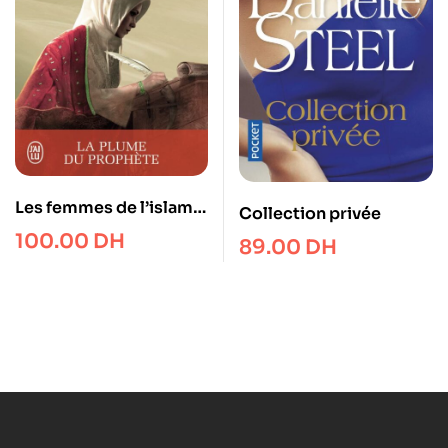
Les femmes de l’islam –
Collection privée
Aïcha
100.00
DH
89.00
DH