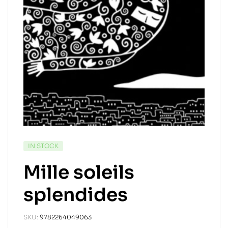
IN STOCK
Mille soleils
splendides
SKU:
9782264049063