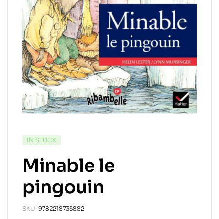
IN STOCK
Minable le
pingouin
SKU:
9782218735882