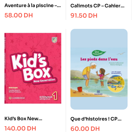
Aventure à la piscine –
Calimots CP – Cahier
CP
d’exercices
58.00
DH
91.50
DH
Kid’s Box New
Que d’histoires ! CP
Generation Level 1
Série 3 – Les pieds dans
140.00
DH
60.00
DH