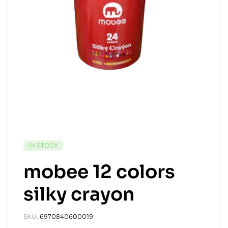
IN STOCK
mobee 12 colors
silky crayon
SKU:
6970840600019