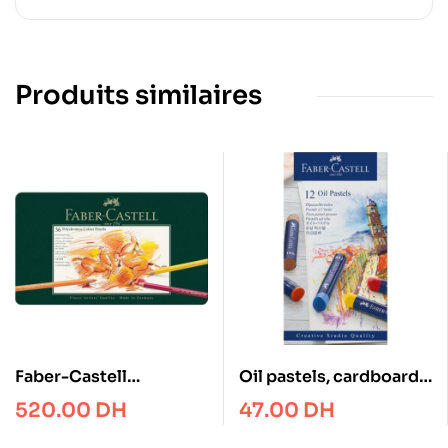
Produits similaires
Faber-Castell
Oil pastels, cardboard
Polychromos colour
wallet of 12
520.00
DH
47.00
DH
pencil, tin of 36