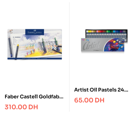
Artist Oil Pastels 24
Faber Castell Goldfaber
colours – Colorino
65.00
DH
colour pencil, tin of 36
310.00
DH