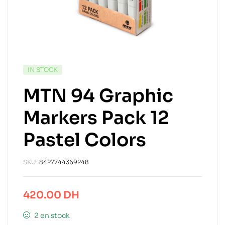
IN STOCK
MTN 94 Graphic
Markers Pack 12
Pastel Colors
SKU:
8427744369248
420.00
DH
2 en stock