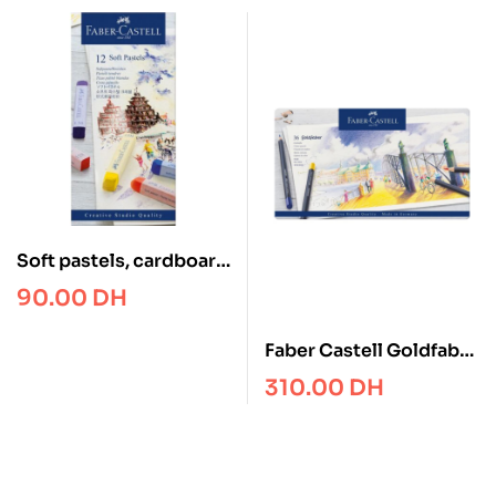
Soft pastels, cardboard
wallet of 12
90.00
DH
Faber Castell Goldfaber
colour pencil, tin of 36
310.00
DH