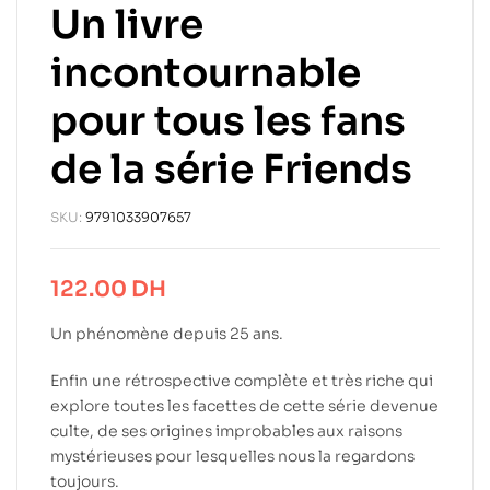
Un livre
incontournable
pour tous les fans
de la série Friends
SKU:
9791033907657
122.00
DH
Un phénomène depuis 25 ans.
Enfin une rétrospective complète et très riche qui
explore toutes les facettes de cette série devenue
culte, de ses origines improbables aux raisons
mystérieuses pour lesquelles nous la regardons
toujours.