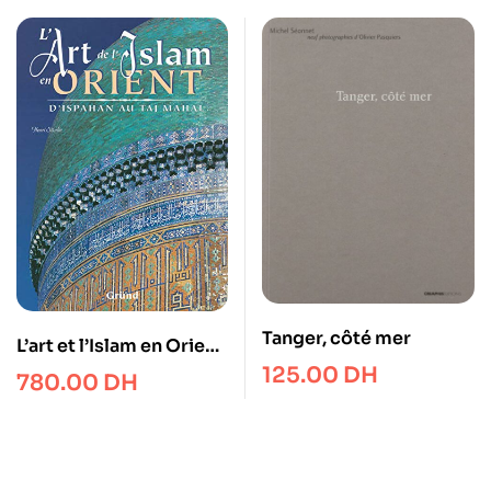
Tanger, côté mer
L’art et l’Islam en Orient.
D’Ispahan au Taj Mahal
125.00
DH
780.00
DH