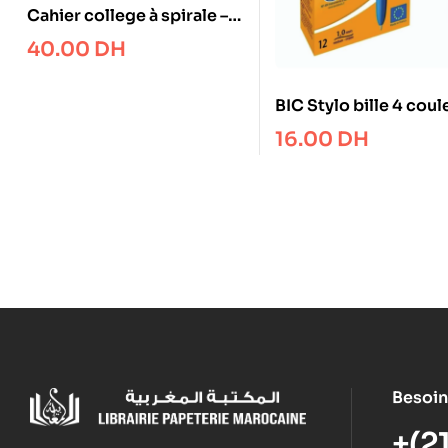
Cahier college à spirale –
A4 5×5 – 160 pages
40.00
DH
BIC Stylo bille 4 coul
rétractables Classiq
16.00
DH
Besoin
+(2