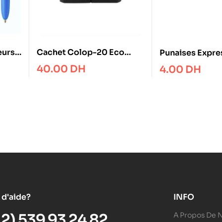
eurs
Cachet Colop-20 Eco
Punaises Expre
ue
14*38mm
Chromés
40.00
DH
4.00
DH
 d'aide?
INFO
12) 539 93 24 82
A Propos De 