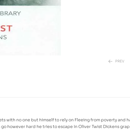
PREV
80.00
DH
98.00
DH
ets with no one but himself to rely on Fleeing from poverty and 
him go however hard he tries to escape In Oliver Twist Dickens grap