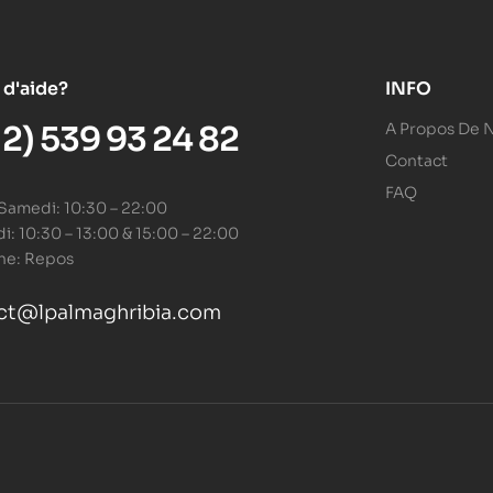
 d'aide?
INFO
12) 539 93 24 82
A Propos De 
Contact
FAQ
 Samedi: 10:30 – 22:00
: 10:30 – 13:00 & 15:00 – 22:00
he: Repos
ct@lpalmaghribia.com