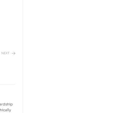
NEXT
hardship
hically