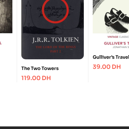
Gulliver’s Trave
39.00
DH
The Two Towers
119.00
DH