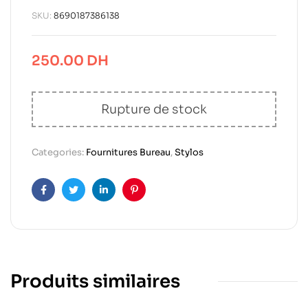
SKU:
8690187386138
250.00
DH
Rupture de stock
Categories:
Fournitures Bureau
,
Stylos
Facebook
Twitter
Linkedin
Pinterest
Produits similaires