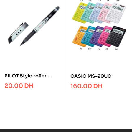
PILOT Stylo roller
CASIO MS-20UC
pointe métal 0,5 mm
20.00
DH
160.00
DH
encre liquide Noire