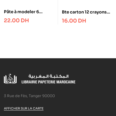
Pâte à modeler 6
Bte carton 12 crayons
bâtons JOVI plastilina
couleur STAEDTLER
22.00
DH
16.00
DH
11cm
3 Rue de Fès, Tanger 90000
AFFICHER SUR LA CARTE