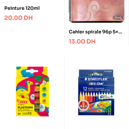
Peinture 120ml
20.00
DH
Cahier spirale 96p 5×5
Liberta
13.00
DH